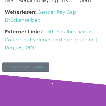
diese Benachteiligung zu verringern.
Weiterlesen:
Gender Pay Gap
|
Brückenteilzeit
E
xterner Link:
Child Penalties across
Countries: Evidence and Explanations |
Request PDF
Zurück zum Glossar