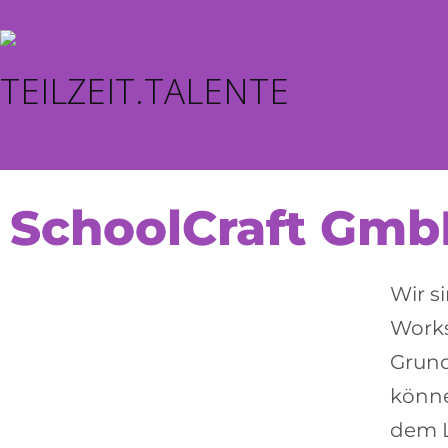
SchoolCraft Gm
Wir s
Works
Grund
könne
dem L