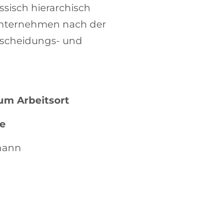
ssisch hierarchisch
 Unternehmen nach der
ntscheidungs- und
um Arbeitsort
e
ohann