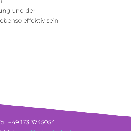
n
lung
und der
ebenso effektiv sein
.
Tel. +49 173 3745054