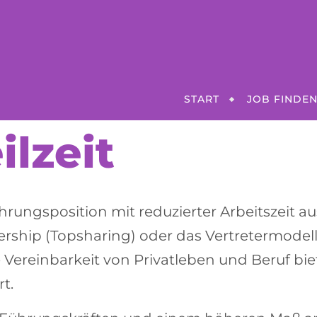
START
JOB FINDE
ilzeit
hrungsposition
mit reduzierter Arbeitszeit a
rship (Topsharing)
oder das
Vertretermodel
 Vereinbarkeit von Privatleben und Beruf
bie
t.