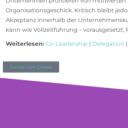
Unternehmen profitieren von
motivierten
Organisationsgeschick
. Kritisch bleibt j
Akzeptanz
innerhalb der Unternehmenskultu
kann wie Vollzeitführung – vorausgesetzt, 
Weiterlesen:
Co-Leadership
|
Delegation
Zurück zum Glossar