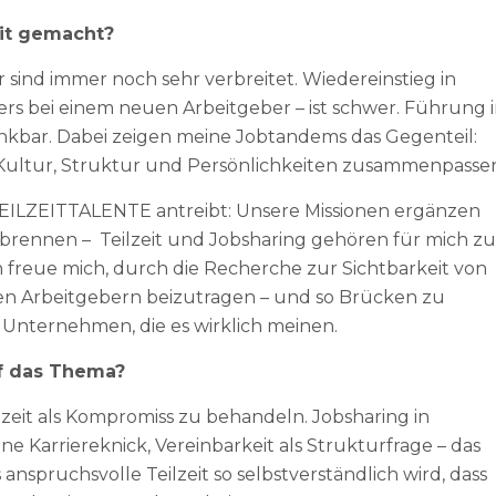
it gemacht?
sind immer noch sehr verbreitet. Wiedereinstieg in
ers bei einem neuen Arbeitgeber – ist schwer. Führung 
 denkbar. Dabei zeigen meine Jobtandems das Gegenteil:
 Kultur, Struktur und Persönlichkeiten zusammenpasse
EILZEITTALENTE antreibt: Unsere Missionen ergänzen
ubrennen – Teilzeit und Jobsharing gehören für mich zu
 freue mich, durch die Recherche zur Sichtbarkeit von
ren Arbeitgebern beizutragen – und so Brücken zu
nternehmen, die es wirklich meinen.
f das Thema?
lzeit als Kompromiss zu behandeln. Jobsharing in
e Karriereknick, Vereinbarkeit als Strukturfrage – das
 anspruchsvolle Teilzeit so selbstverständlich wird, dass