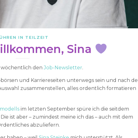
ÜHREN IN TEILZEIT
Willkommen, Sina
ch wöchentlich den
Job-Newsletter
.
börsen und Karriereseiten unterwegs sein und nach d
uswahl zusammenstellen, alles ordentlich formatieren
rmodells
im letzten September spüre ich die seitdem
Die ist aber – zumindest meine ich das – auch mit dem
dentliches abzuliefern.
ter haben – weil
Sina Steinke
mich unterstützt. Als