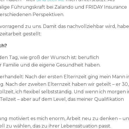
lige Führungskraft bei Zalando und FRIDAY Insurance
verschiedenen Perspektiven.
vorragend zu uns. Damit das nachvollziehbar wird, habe
eitarbeit gestellt:
ch?
eden Tag, wie groß der Wunsch ist: beruflich
r Familie und die eigene Gesundheit haben.
verhandelt: Nach der ersten Elternzeit ging mein Mann i
ng. Nach der zweiten Elternzeit haben wir geteilt – er 30,
ollzeit, ich flexibel selbstständig. Und wenn ich morgen i
eilzeit – aber auf dem Level, das meiner Qualifikation
ung motiviert es mich enorm, Arbeit neu zu denken – u
l zu wählen, das zu ihrer Lebenssituation passt.