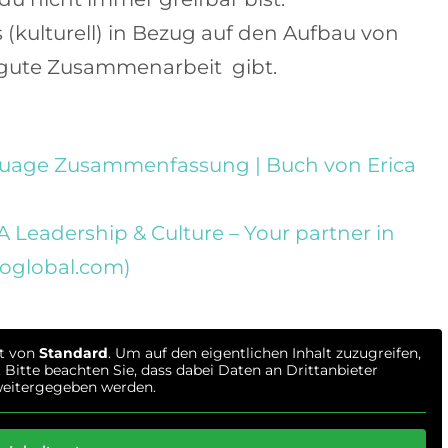
(kulturell) in Bezug auf den Aufbau von
r gute Zusammenarbeit gibt.
guage Zusammenfassung | Buch von Erica
A Leadership & Culture – Your partner in
goglobal.com)
lt von
Standard
. Um auf den eigentlichen Inhalt zuzugreifen,
 Bitte beachten Sie, dass dabei Daten an Drittanbieter
eitergegeben werden.