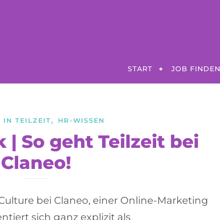
START
JOB FINDE
,
IN TEILZEIT
HR-WISSEN
 | So geht Teilzeit bei
Claneo!
 Culture bei Claneo, einer Online-Marketing
tiert sich ganz explizit als