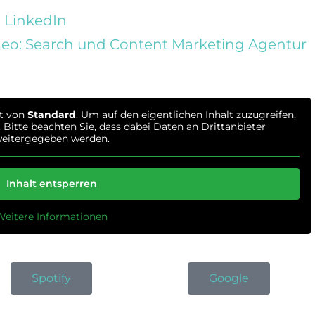
| LinkedIn
neo: Search und Content Marketing Agentur
lt von
Standard
. Um auf den eigentlichen Inhalt zuzugreifen,
 Bitte beachten Sie, dass dabei Daten an Drittanbieter
eitergegeben werden.
Inhalt entsperren
Weitere Informationen
Spotify
Google