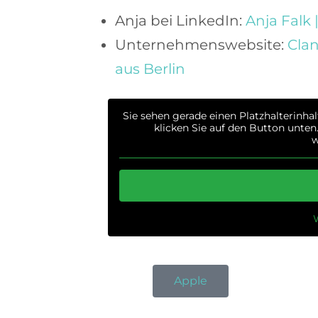
Anja bei LinkedIn:
Anja Falk 
Unternehmenswebsite:
Cla
aus Berlin
Sie sehen gerade einen Platzhalterinha
klicken Sie auf den Button unten.
w
Apple