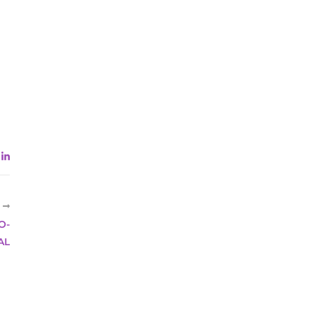
R
O-
AL