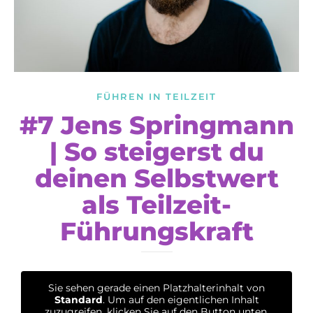
FÜHREN IN TEILZEIT
#7 Jens Springmann
| So steigerst du
deinen Selbstwert
als Teilzeit-
Führungskraft
Sie sehen gerade einen Platzhalterinhalt von
Standard
. Um auf den eigentlichen Inhalt
zuzugreifen, klicken Sie auf den Button unten.